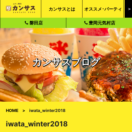
カンサスとは
オススメ･パーティ
＞
磐田店
豊岡元気村店
カンサスブログ
HOME
iwata_winter2018
iwata_winter2018