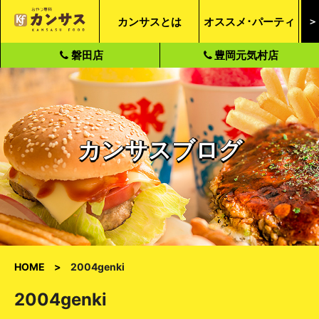
カンサスとは
オススメ･パーティ
＞
磐田店
豊岡元気村店
カンサスブログ
HOME
2004genki
2004genki