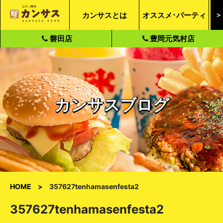
カンサスとは
オススメ･パーティ
＞
磐田店
豊岡元気村店
カンサスブログ
HOME
357627tenhamasenfesta2
357627tenhamasenfesta2