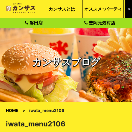
カンサスとは
オススメ･パーティ
＞
磐田店
豊岡元気村店
カンサスブログ
HOME
iwata_menu2106
iwata_menu2106