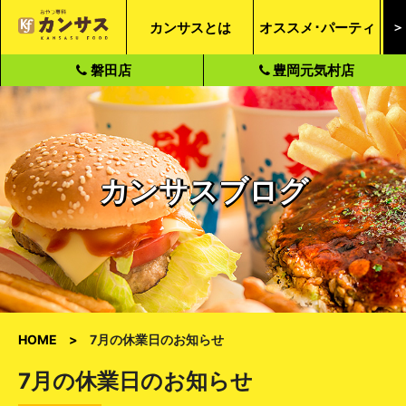
カンサスとは
オススメ･パーティ
＞
磐田店
豊岡元気村店
カンサスブログ
HOME
7月の休業日のお知らせ
7月の休業日のお知らせ