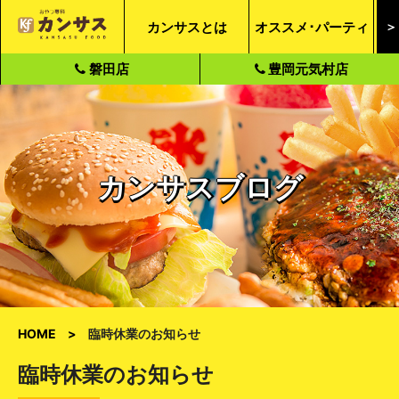
カンサスとは
オススメ･パーティ
＞
磐田店
豊岡元気村店
カンサスブログ
HOME
臨時休業のお知らせ
臨時休業のお知らせ