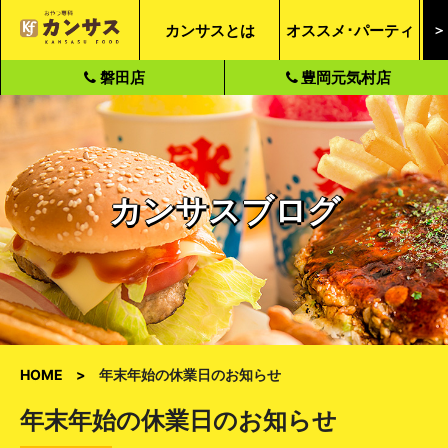
カンサスとは
オススメ･パーティ
＞
磐田店
豊岡元気村店
カンサスブログ
HOME
年末年始の休業日のお知らせ
年末年始の休業日のお知らせ