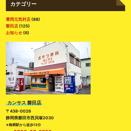
カテゴリー
豊岡元気村店
(88)
磐田店
(125)
お知らせ
(6)
カンサス 磐田店
〒438-0026
静岡県磐田市西貝塚2030
※御厨駅から徒歩13分