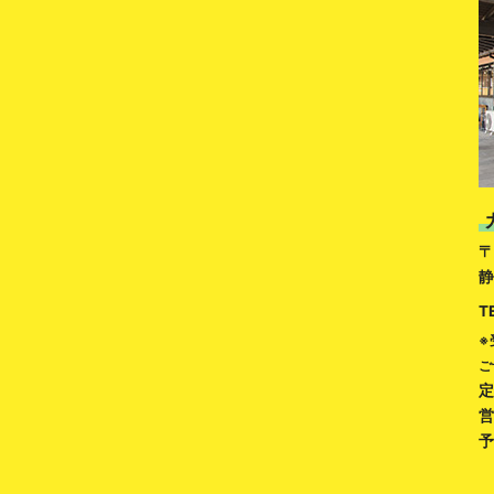
〒
静
T
※
ご
定
営
予