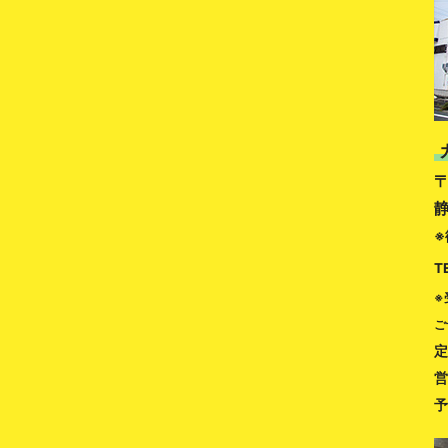
〒
※
T
※
ご
定
営
予