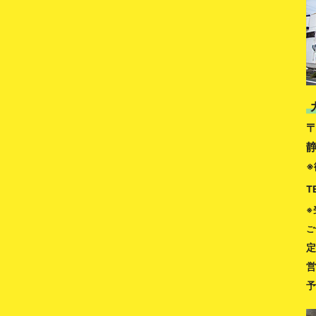
〒
※
T
※
ご
定
営
予