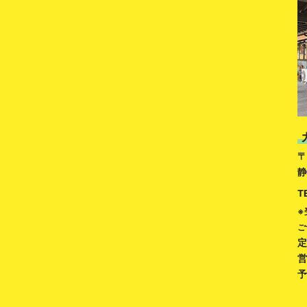
〒
静
T
※
ご
定
営
予