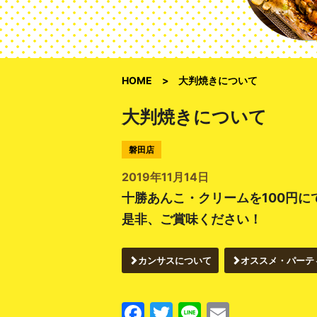
HOME
大判焼きについて
大判焼きについて
磐田店
2019年11月14日
十勝あんこ・クリームを100円に
是非、ご賞味ください！
カンサスについて
オススメ・パーテ
Facebook
Twitter
Line
Email