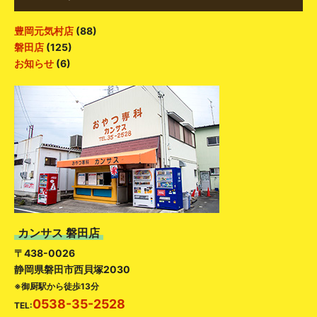
豊岡元気村店
(88)
磐田店
(125)
お知らせ
(6)
カンサス 磐田店
〒438-0026
静岡県磐田市西貝塚2030
※御厨駅から徒歩13分
0538-35-2528
TEL: