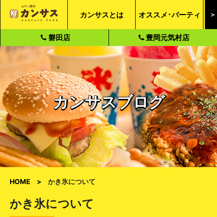
カンサスとは
オススメ･パーティ
＞
磐田店
豊岡元気村店
カンサスブログ
HOME
かき氷について
かき氷について