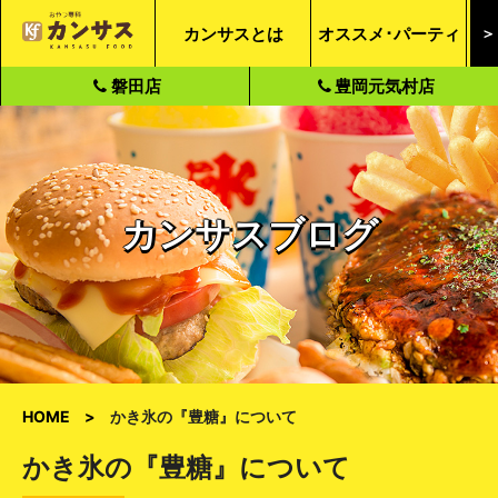
カンサスとは
オススメ･パーティ
＞
磐田店
豊岡元気村店
カンサスブログ
HOME
かき氷の『豊糖』について
かき氷の『豊糖』について