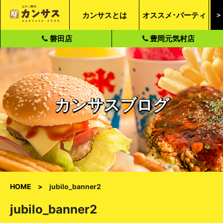
カンサスとは
オススメ･パーティ
＞
磐田店
豊岡元気村店
カンサスブログ
HOME
jubilo_banner2
jubilo_banner2