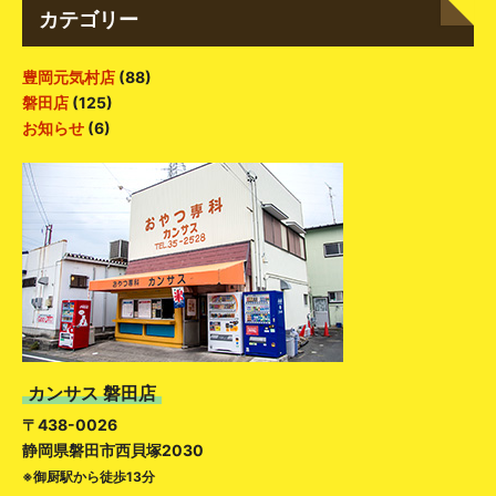
カテゴリー
豊岡元気村店
(88)
磐田店
(125)
お知らせ
(6)
カンサス 磐田店
〒438-0026
静岡県磐田市西貝塚2030
※御厨駅から徒歩13分