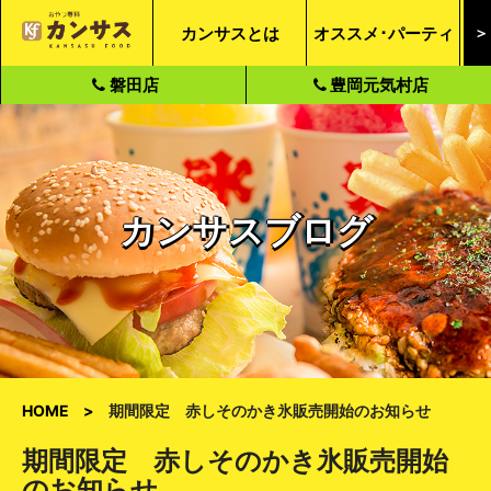
カンサスとは
オススメ･パーティ
＞
磐田店
豊岡元気村店
カンサスブログ
HOME
期間限定 赤しそのかき氷販売開始のお知らせ
期間限定 赤しそのかき氷販売開始
のお知らせ